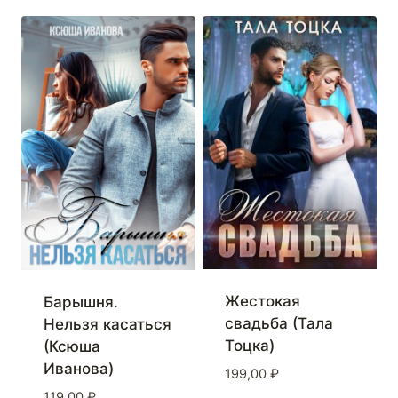
Жестокая
Барышня.
свадьба (Тала
Нельзя касаться
Тоцка)
(Ксюша
Иванова)
199,00
₽
119,00
₽