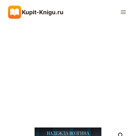
Перейти
Kupit-Knigu.ru
к
содержимому