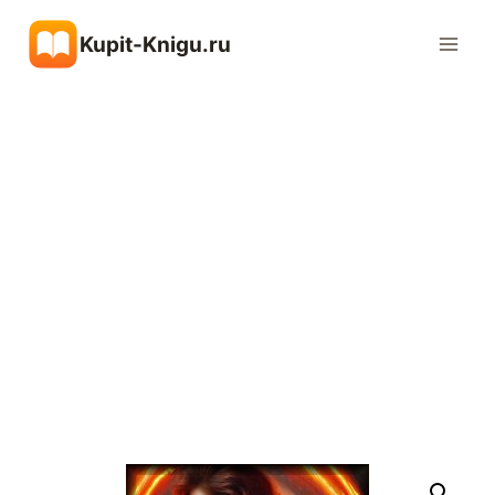
Перейти
Kupit-Knigu.ru
к
содержимому