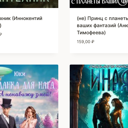
хник (Иннокентий
(не) Принц с планет
)
ваших фантазий (Ан
Тимофеева)
₽
159,00
₽