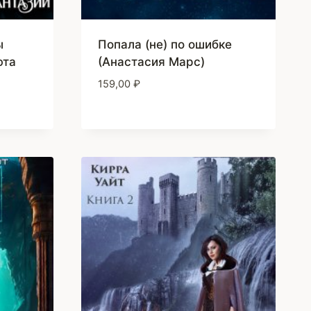
ы
Попала (не) по ошибке
юта
(Анастасия Марс)
159,00
₽