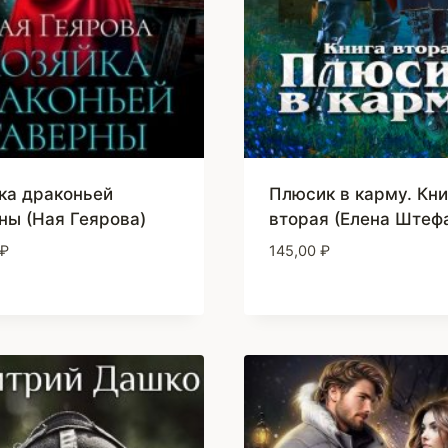
ка драконьей
Плюсик в карму. Кни
ны (Ная Геярова)
вторая (Елена Штеф
₽
145,00
₽