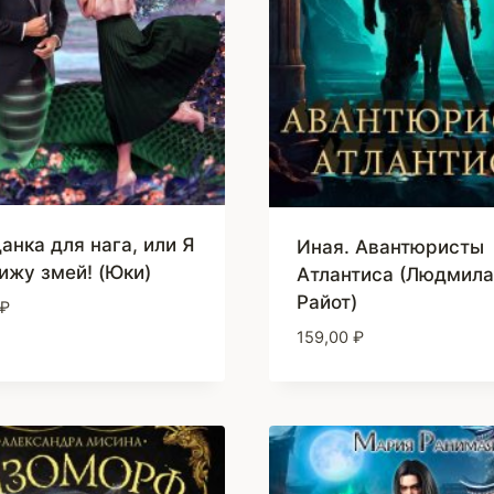
анка для нага, или Я
Иная. Авантюристы
ижу змей! (Юки)
Атлантиса (Людмила
Райот)
₽
159,00
₽