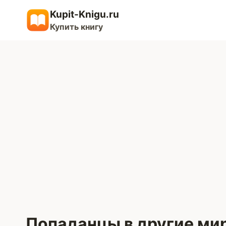
Перейти
Kupit-Knigu.ru
к
Купить книгу
содержимому
Попаданцы в другие ми