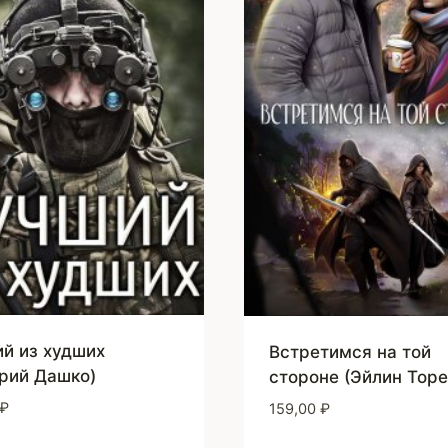
й из худших
Встретимся на той
рий Дашко)
стороне (Эйлин Торе
₽
159,00
₽