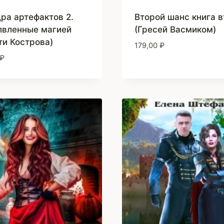
ра артефактов 2.
Второй шанс книга 
вленные магией
(Гресей Васмиком)
ти Кострова)
179,00
₽
₽