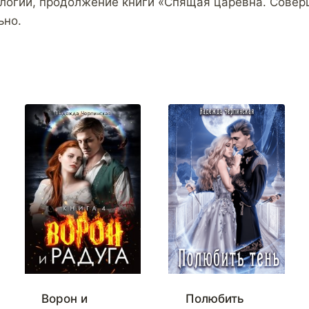
илогии, продолжение книги «Спящая царевна. Совер
ьно.
Ворон и
Полюбить