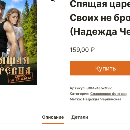
Спящая царе
Своих не бр
(Надежда Ч
159,00
₽
Купить
Артикул:
80f474c5c997
Категория:
Славянское фэнтези
Метка:
Надежда Черпинская
Описание
Детали