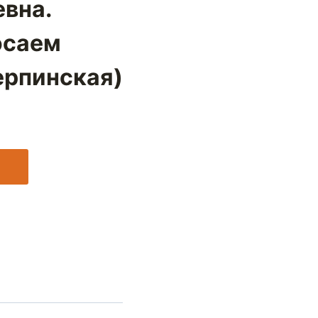
вна.
осаем
ерпинская)