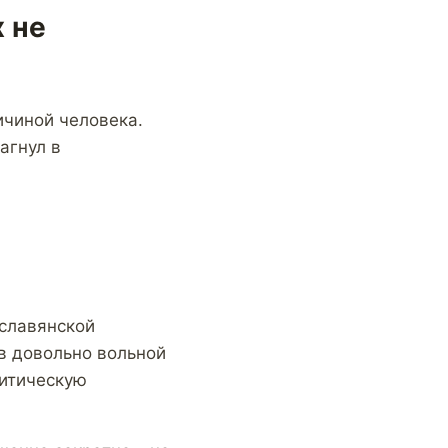
 не
ичиной человека.
агнул в
славянской
в довольно вольной
литическую