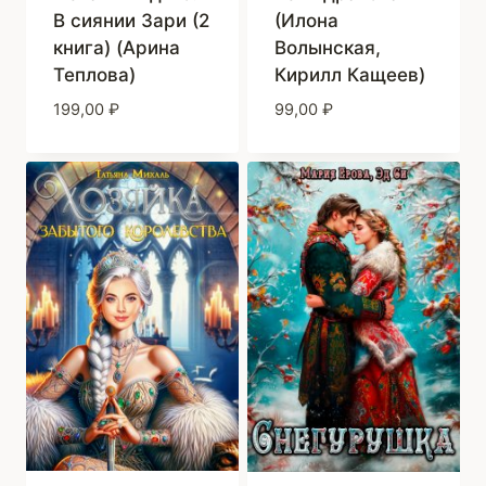
В сиянии Зари (2
(Илона
книга) (Арина
Волынская,
Теплова)
Кирилл Кащеев)
199,00
₽
99,00
₽