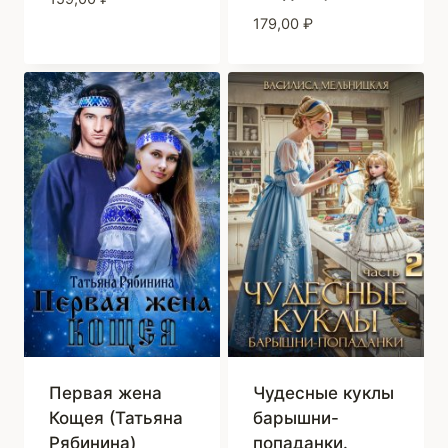
179,00
₽
Первая жена
Чудесные куклы
Кощея (Татьяна
барышни-
Рябинина)
попаданки.