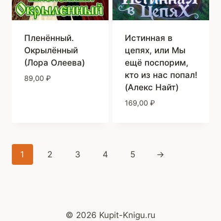
Пленённый.
Истинная в
Окрылённый
цепях, или Мы
(Лора Олеева)
ещё поспорим,
кто из нас попал!
89,00
₽
(Алекс Найт)
169,00
₽
1
2
3
4
5
→
© 2026 Kupit-Knigu.ru