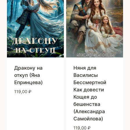
Дракону на
Няня для
откуп (Яна
Василисы
Епринцева)
Бессмертной
Как довести
119,00
₽
Кощея до
бешенства
(Александра
Самойлова)
119,00
₽