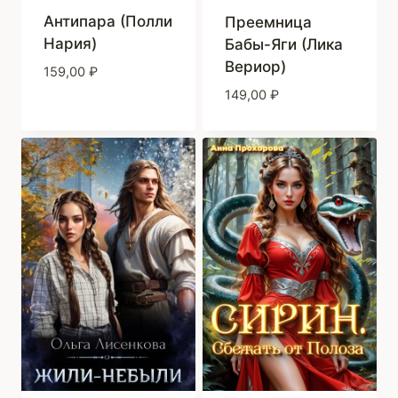
Антипара (Полли
Преемница
Нария)
Бабы-Яги (Лика
Вериор)
159,00
₽
149,00
₽