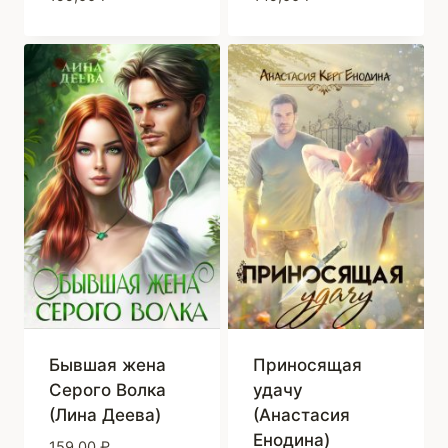
Бывшая жена
Приносящая
Серого Волка
удачу
(Лина Деева)
(Анастасия
Енодина)
159,00
₽