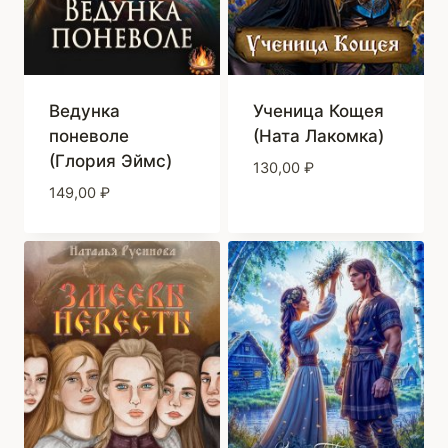
Ведунка
Ученица Кощея
поневоле
(Ната Лакомка)
(Глория Эймс)
130,00
₽
149,00
₽