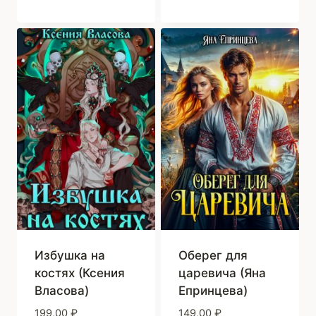
Избушка на
Оберег для
костях (Ксения
царевича (Яна
Власова)
Епринцева)
199,00
₽
149,00
₽