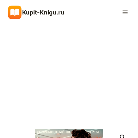
Перейти
Kupit-Knigu.ru
к
содержимому