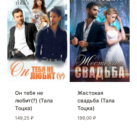
Он тебя не
Жестокая
любит(?) (Тала
свадьба (Тала
Тоцка)
Тоцка)
149,25
₽
199,00
₽