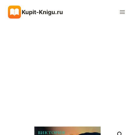
Перейти
Kupit-Knigu.ru
к
содержимому