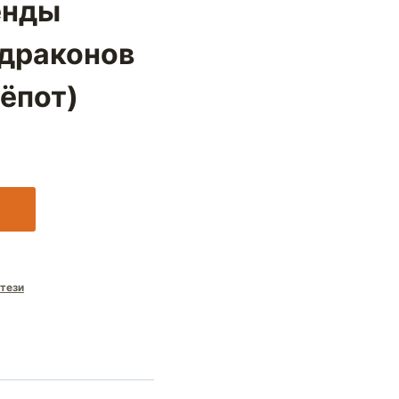
енды
драконов
ёпот)
тези