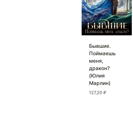
Бывшие.
Поймаешь
меня,
дракон?
(Юлия
Марлин)
127,20
₽