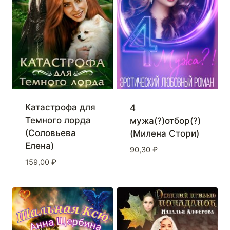
Катастрофа для
4
Темного лорда
мужа(?)отбор(?)
(Соловьева
(Милена Стори)
Елена)
90,30
₽
159,00
₽