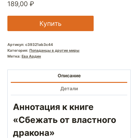
189,00
₽
Купить
Артикул:
c39321ab3c44
Категория:
Попаданцы в другие миры
Метка:
Ева Ардин
Описание
Детали
Аннотация к книге
«Сбежать от властного
дракона»