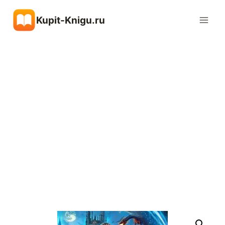
Перейти
Kupit-Knigu.ru
к
содержимому