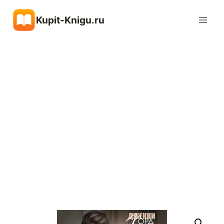
Перейти
Kupit-Knigu.ru
к
содержимому