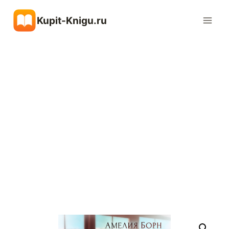
Перейти
Kupit-Knigu.ru
к
содержимому