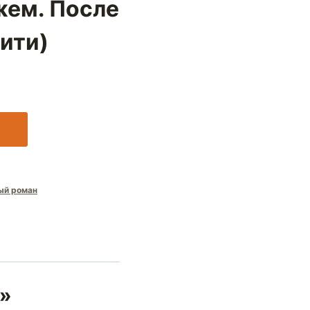
жем. После
ити)
ый роман
е»