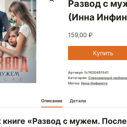
Развод с му
(Инна Инфин
159,00
₽
Купить
Артикул:
fc7420491541
Категория:
Современный любовн
Метка:
Инна Инфинити
Описание
Детали
 книге «Развод с мужем. Посл