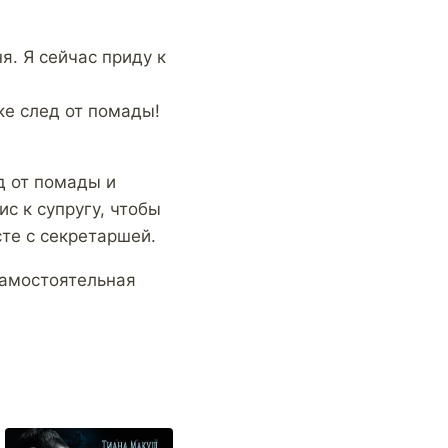
я. Я сейчас приду к
ке след от помады!
д от помады и
с к супругу, чтобы
те с секретаршей.
Самостоятельная