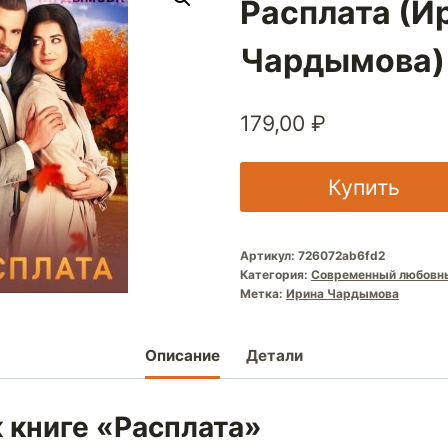
Расплата (И
Чардымова)
179,00
₽
Купить
Артикул:
726072ab6fd2
Категория:
Современный любовн
Метка:
Ирина Чардымова
Описание
Детали
 книге «Расплата»