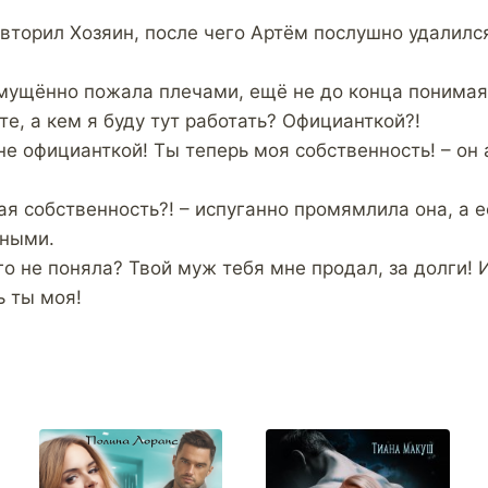
вторил Хозяин, после чего Артём послушно удалился
мущённо пожала плечами, ещё не до конца понимая
е, а кем я буду тут работать? Официанткой?!
не официанткой! Ты теперь моя собственность! – он
ая собственность?! – испуганно промямлила она, а е
нными.
о не поняла? Твой муж тебя мне продал, за долги! 
ь ты моя!