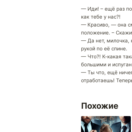
— Иди! – ещё раз по
как тебе у нас?!
— Красиво, — она с
положение. – Скажит
— Да нет, милочка, 
рукой по её спине.
— Что?! К-какая так
большими и испуга
— Ты что, ещё ничег
отработаешь! Тепер
Похожие