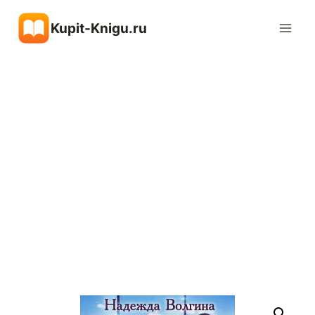
Перейти
Kupit-Knigu.ru
к
содержимому