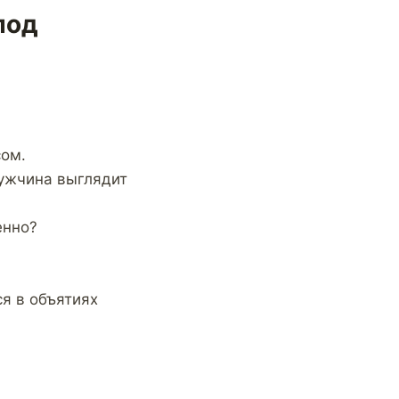
под
сом.
мужчина выглядит
енно?
я в объятиях