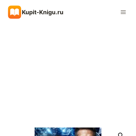
Перейти
Kupit-Knigu.ru
к
содержимому