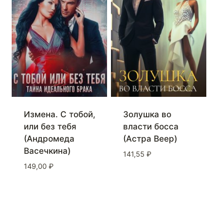
Измена. С тобой,
Золушка во
или без тебя
власти босса
(Андромеда
(Астра Веер)
Васечкина)
141,55
₽
149,00
₽