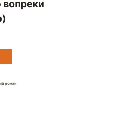
 вопреки
р)
ый роман