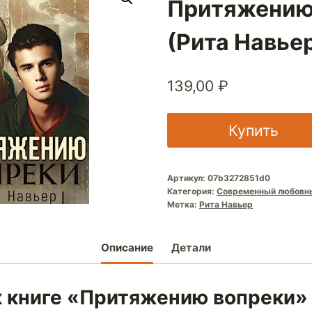
Притяжению
(Рита Навье
139,00
₽
Купить
Артикул:
07b3272851d0
Категория:
Современный любовн
Метка:
Рита Навьер
Описание
Детали
к книге «Притяжению вопреки»