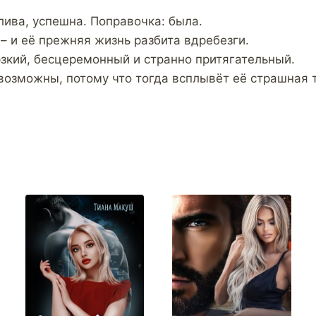
лива, успешна. Поправочка: была.
– и её прежняя жизнь разбита вдребезги.
рзкий, бесцеремонный и странно притягательный.
возможны, потому что тогда всплывёт её страшная