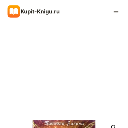
Перейти
Kupit-Knigu.ru
к
содержимому