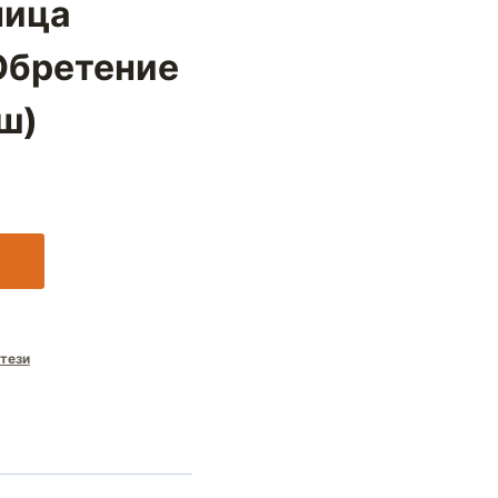
ница
Обретение
ш)
тези