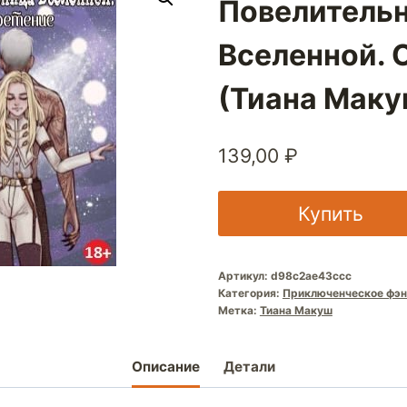
Повелитель
Вселенной. 
(Тиана Маку
139,00
₽
Купить
Артикул:
d98c2ae43ccc
Категория:
Приключенческое фэн
Метка:
Тиана Макуш
Описание
Детали