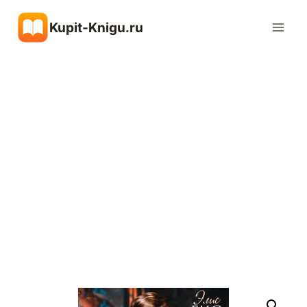
Перейти
Kupit-Knigu.ru
к
содержимому