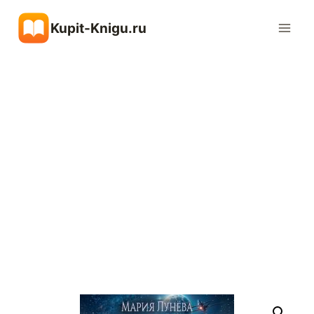
Перейти
Kupit-Knigu.ru
к
содержимому