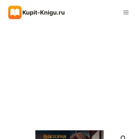
Перейти
Kupit-Knigu.ru
к
содержимому