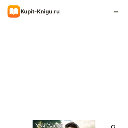
Перейти
Kupit-Knigu.ru
к
содержимому