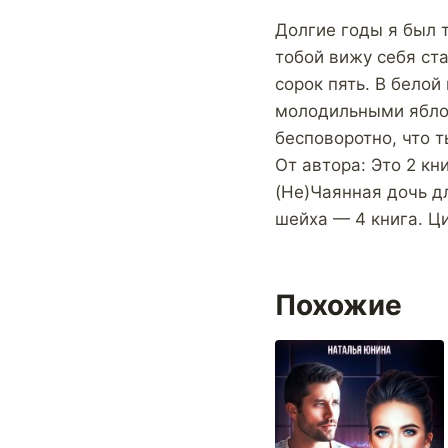
Долгие годы я был 
тобой вижу себя ст
сорок пять. В бело
молодильными яблоч
бесповоротно, что т
От автора: Это 2 кн
(Не)Чаянная дочь д
шейха — 4 книга. Ц
Похожие