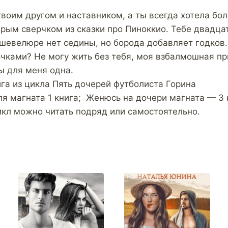
твоим другом и наставником, а ты всегда хотела бо
арым сверчком из сказки про Пиноккио. Тебе двадца
й шевелюре нет седины, но борода добавляет годков
ками? Не могу жить без тебя, моя взбалмошная пр
ы для меня одна.
ига из цикла Пять дочерей футболиста Горина
ля магната 1 книга; Женюсь на дочери магната — 3 
икл можно читать подряд или самостоятельно.