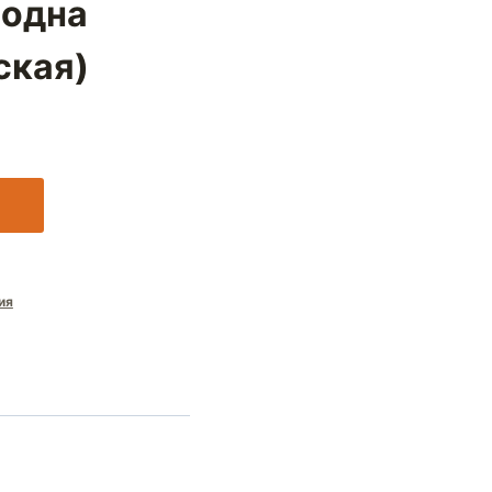
 одна
ская)
ия