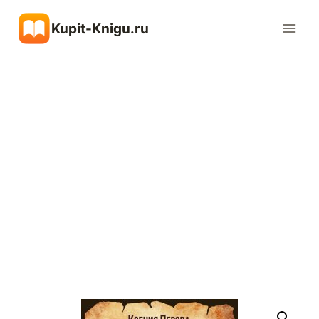
Перейти
Kupit-Knigu.ru
к
содержимому