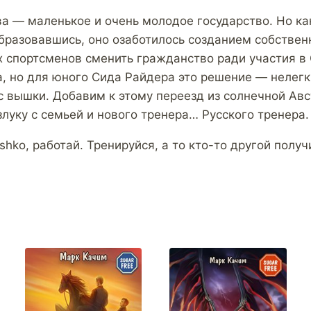
а — маленькое и очень молодое государство. Но ка
образовавшись, оно озаботилось созданием собствен
х спортсменов сменить гражданство ради участия в
, но для юного Сида Райдера это решение — нелегки
с вышки. Добавим к этому переезд из солнечной Авс
луку с семьей и нового тренера… Русского тренера.
shko, работай. Тренируйся, а то кто-то другой получи