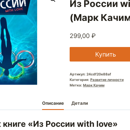
Из России wi
(Марк Качим
299,00
₽
Купить
Артикул:
24cdf20e88af
Категория:
Развитие личности
Метка:
Марк Качим
Описание
Детали
 книге «Из России with love»