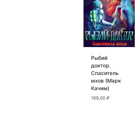
Рыбий
доктор.
Спаситель
мхов (Марк
Качим)
169,00
₽