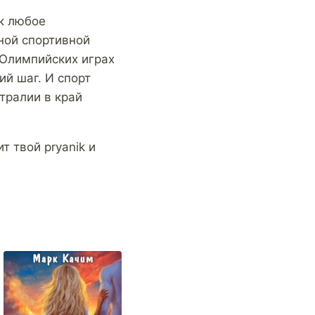
к любое
ной спортивной
 Олимпийских играх
й шаг. И спорт
тралии в край
т твой pryanik и