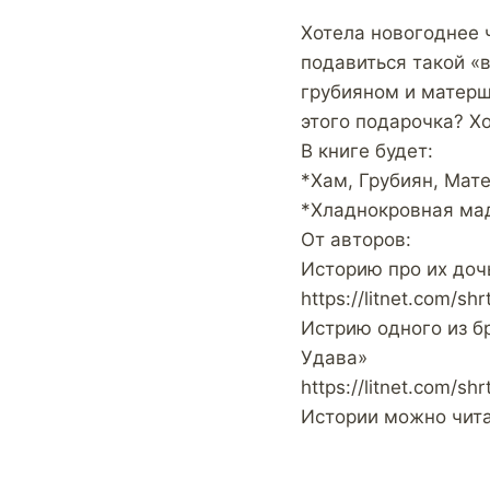
Хотела новогоднее ч
подавиться такой «
грубияном и матерш
этого подарочка? Х
В книге будет:
*Хам, Грубиян, Мат
*Хладнокровная мад
От авторов:
Историю про их доч
https://litnet.com/shr
Истрию одного из б
Удава»
https://litnet.com/shr
Истории можно чита