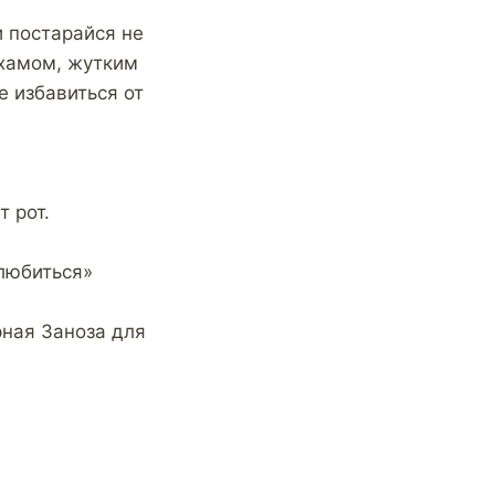
и постарайся не
 хамом, жутким
е избавиться от
 рот.
влюбиться»
рная Заноза для