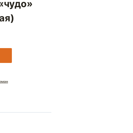
«чудо»
ая)
оман