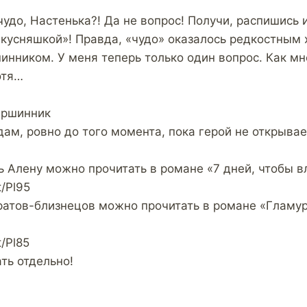
удо, Настенька?! Да не вопрос! Получи, распишись 
вкусняшкой»! Правда, «чудо» оказалось редкостным
инником. У меня теперь только один вопрос. Как мн
отя…
ершинник
ам, ровно до того момента, пока герой не открывает
ь Алену можно прочитать в романе «7 дней, чтобы 
t/Pl95
ратов-близнецов можно прочитать в романе «Гламу
t/Pl85
ть отдельно!