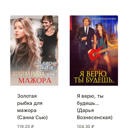
Золотая
Я верю, ты
рыбка для
будешь…
мажора
(Дарья
(Санна Сью)
Вознесенская)
119,20
₽
104,30
₽