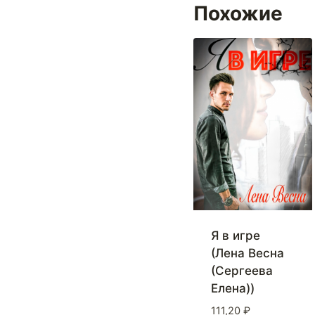
Похожие
Я в игре
(Лена Весна
(Сергеева
Елена))
111,20
₽