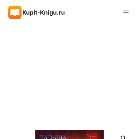
Перейти
Kupit-Knigu.ru
к
содержимому