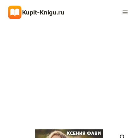
Перейти
Kupit-Knigu.ru
к
содержимому