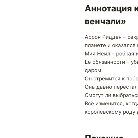
Аннотация к
венчали»
Аррон Ридден – сек
планете и оказался 
Мия Нейл – робкая 
Её обязанности – у
даром.
Он стремится к побе
Она давно перестала
Смогут ли выбраться
Всё изменится, когд
королевскому роду 