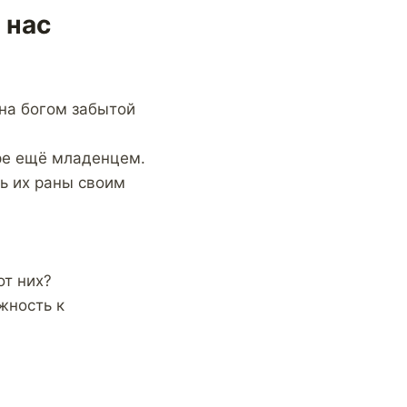
 нас
на богом забытой
ире ещё младенцем.
ть их раны своим
от них?
жность к