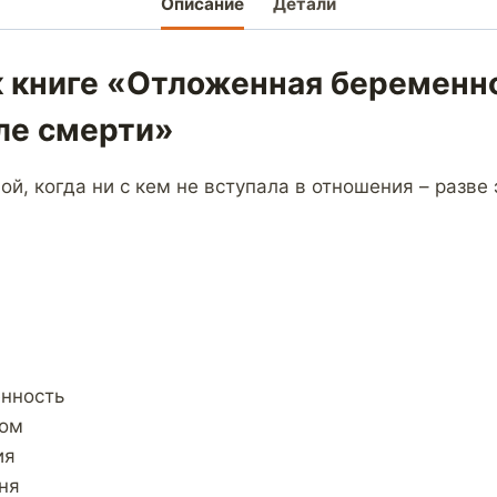
Описание
Детали
к книге «Отложенная беременно
ле смерти»
й, когда ни с кем не вступала в отношения – разве
нность
лом
ия
ня