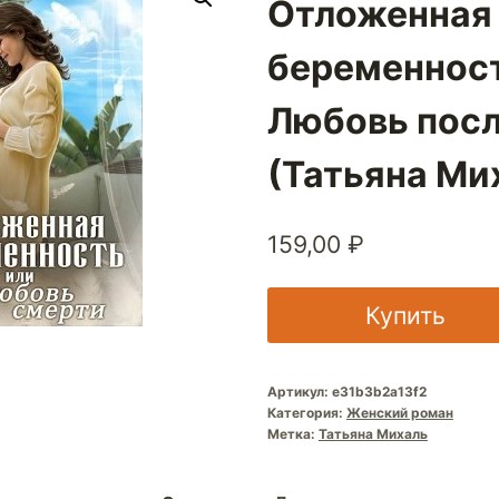
Отложенная
беременност
Любовь посл
(Татьяна Ми
159,00
₽
Купить
Артикул:
e31b3b2a13f2
Категория:
Женский роман
Метка:
Татьяна Михаль