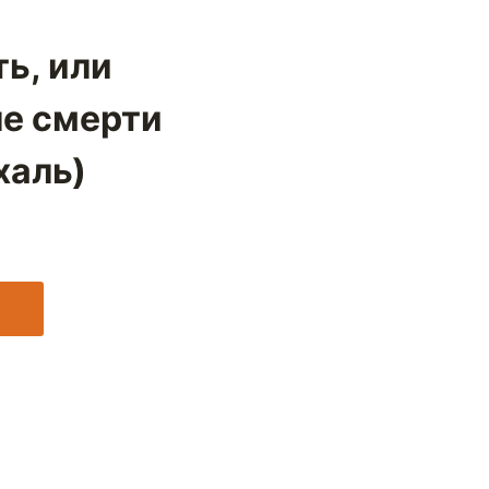
ь, или
е смерти
халь)