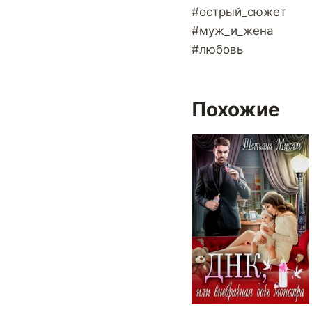
#острый_сюжет
#муж_и_жена
#любовь
Похожие