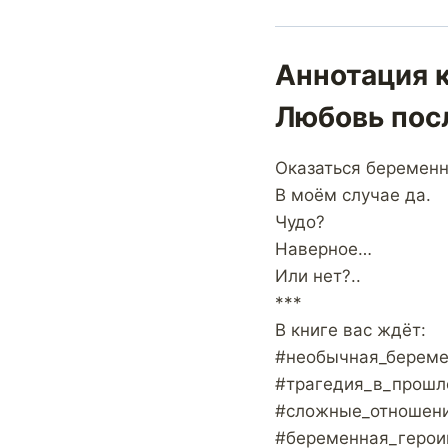
Аннотация 
Любовь пос
Оказаться беременно
В моём случае да.
Чудо?
Наверное…
Или нет?..
***
В книге вас ждёт:
#необычная_береме
#трагедия_в_прош
#сложные_отношен
#беременная_герои