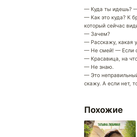
— Куда ты идешь? —
— Как это куда? К б
который сейчас види
— Зачем?
— Расскажу, какая 
— Не смей! — Если 
— Красавица, на что
— Не знаю.
— Это неправильный 
скажу. А если нет, 
Похожие