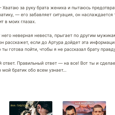
 Хватаю за руку брата жениха и пытаюсь предотврат
ратику, — его забавляет ситуация, он наслаждается
т в моих глазах.
у него неверная невеста, прыгает по другим мужика
он расскажет, если до Артура дойдет эта информац
 ты готова пойти, чтобы я не рассказал брату правд
ответ. Правильный ответ — на все! Вот ты и сделае
то мой братик обо всем узнает…