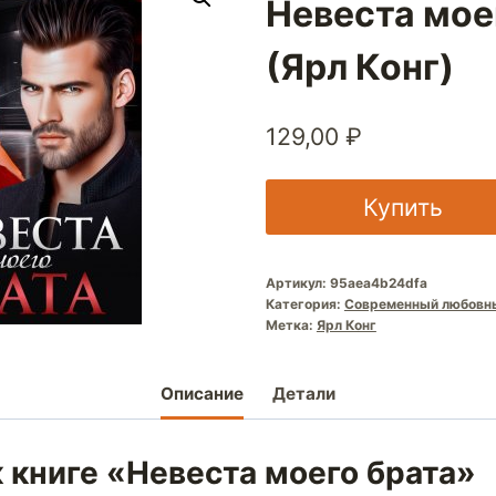
Невеста мое
(Ярл Конг)
129,00
₽
Купить
Артикул:
95aea4b24dfa
Категория:
Современный любовн
Метка:
Ярл Конг
Описание
Детали
 книге «Невеста моего брата»