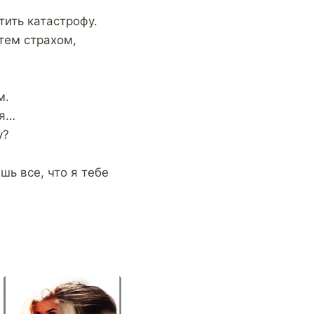
ить катастрофу.
 тем страхом,
м.
ия…
у?
шь все, что я тебе