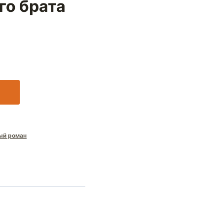
го брата
ый роман