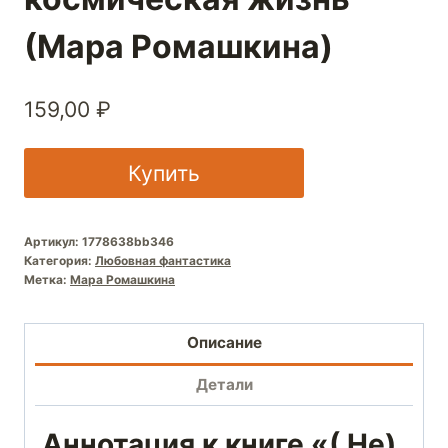
(Мара Ромашкина)
159,00
₽
Купить
Артикул:
1778638bb346
Категория:
Любовная фантастика
Метка:
Мара Ромашкина
Описание
Детали
Аннотация к книге «( Не)