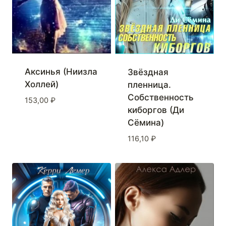
Аксинья (Ниизла
Звёздная
Холлей)
пленница.
Собственность
153,00
₽
киборгов (Ди
Сёмина)
116,10
₽