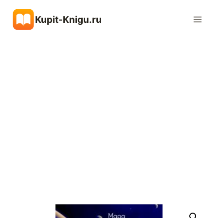
Перейти
Kupit-Knigu.ru
к
содержимому