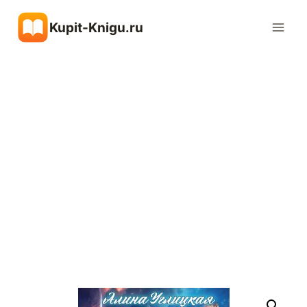
Перейти
Kupit-Knigu.ru
к
содержимому