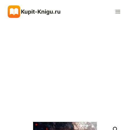
Перейти
Kupit-Knigu.ru
к
содержимому