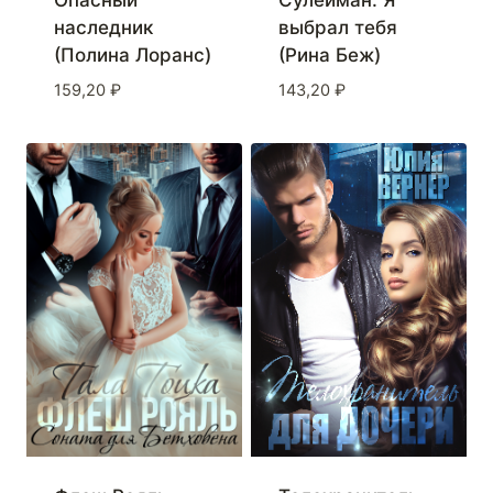
Опасный
Сулейман. Я
наследник
выбрал тебя
(Полина Лоранс)
(Рина Беж)
159,20
₽
143,20
₽