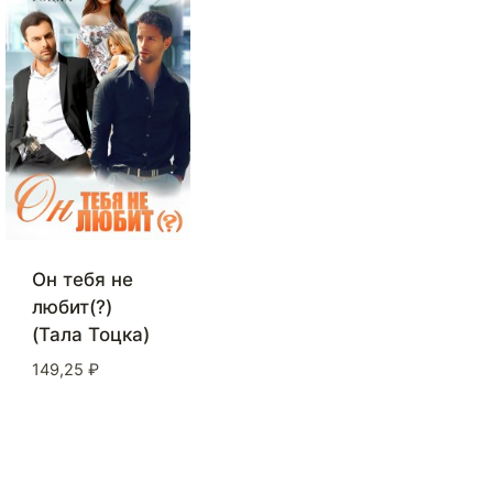
Он тебя не
любит(?)
(Тала Тоцка)
149,25
₽