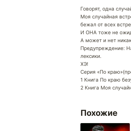
Говорят, одна случ
Моя случайная встре
бежал от всех встре
И ОНА тоже не ожид
А может и нет никак
Предупреждение: На
лексики.
ХЭ!
Серия «По краю»(пр
1 Книга По краю бе
2 Книга Моя случай
Похожие