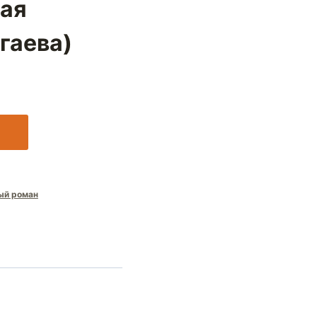
ная
гаева)
ый роман