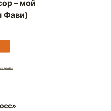
ор – мой
я Фави)
ый роман
босс»