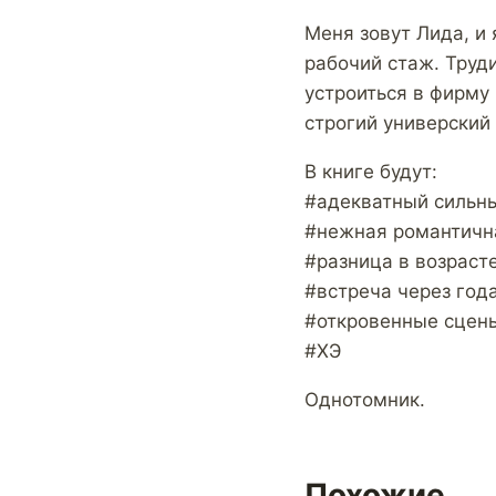
Меня зовут Лида, и
рабочий стаж. Труд
устроиться в фирму 
строгий универский
В книге будут:
#адекватный сильн
#нежная романтичн
#разница в возрасте
#встреча через год
#откровенные сцены
#ХЭ
Однотомник.
Похожие