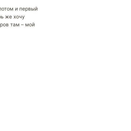
потом и первый
рь же хочу
оров там – мой