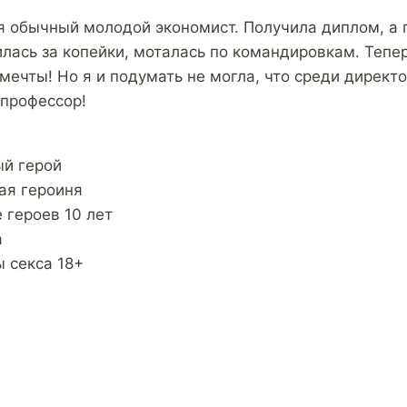
 я обычный молодой экономист. Получила диплом, а 
илась за копейки, моталась по командировкам. Тепе
мечты! Но я и подумать не могла, что среди директ
 профессор!
ый герой
ая героиня
 героев 10 лет
а
 секса 18+