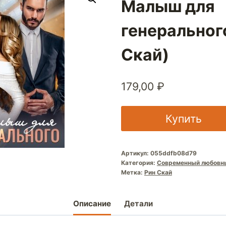
Малыш для
генеральног
Скай)
179,00
₽
Купить
Артикул:
055ddfb08d79
Категория:
Современный любовн
Метка:
Рин Скай
Описание
Детали