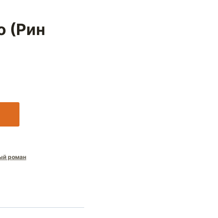
о (Рин
ый роман