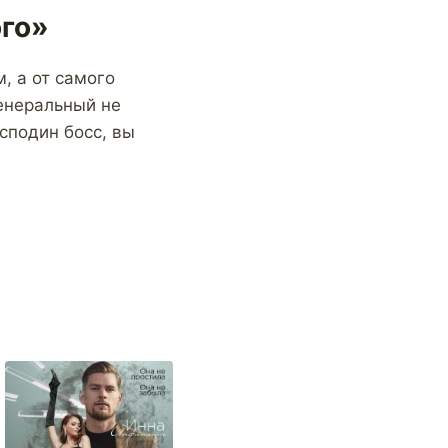
ого»
, а от самого
Генеральный не
осподин босс, вы