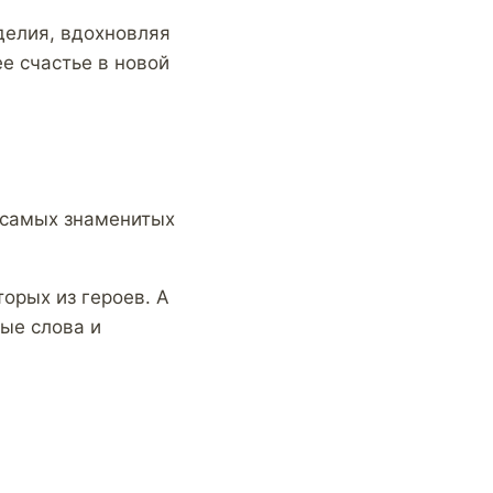
делия, вдохновляя
е счастье в новой
з самых знаменитых
торых из героев. А
мые слова и