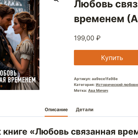
Любовь связ
временем (А
199,00
₽
Купить
Артикул:
aa9ece1fa98e
Категория:
Исторический любовн
Метка:
Ава Мичич
Описание
Детали
к книге «Любовь связанная вр