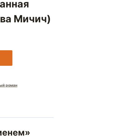
анная
ва Мичич)
ый роман
еменем»