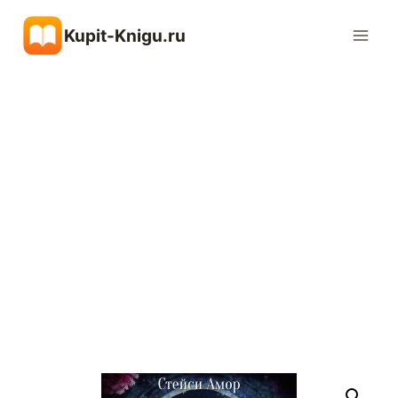
Перейти
Kupit-Knigu.ru
к
содержимому