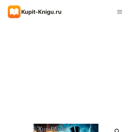
Перейти
Kupit-Knigu.ru
к
содержимому