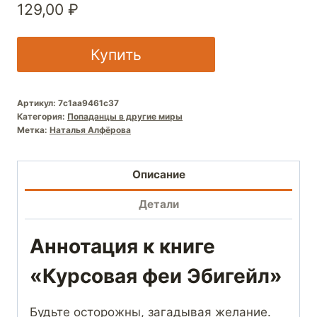
129,00
₽
Купить
Артикул:
7c1aa9461c37
Категория:
Попаданцы в другие миры
Метка:
Наталья Алфёрова
Описание
Детали
Аннотация к книге
«Курсовая феи Эбигейл»
Будьте осторожны, загадывая желание.