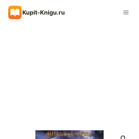
Перейти
Kupit-Knigu.ru
к
содержимому