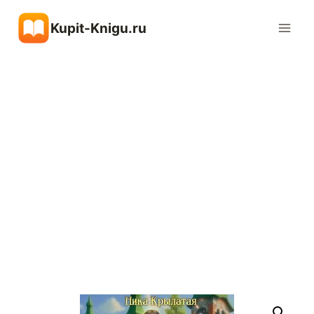
Перейти
Kupit-Knigu.ru
к
содержимому