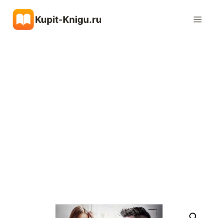
Перейти
Kupit-Knigu.ru
к
содержимому