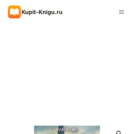
Перейти
Kupit-Knigu.ru
к
содержимому