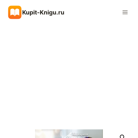
Перейти
Kupit-Knigu.ru
к
содержимому