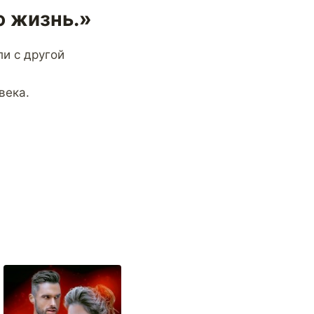
ю жизнь.»
ли с другой
века.