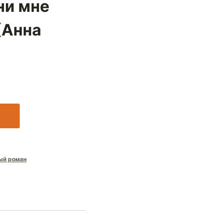
ни мне
(Анна
ый роман