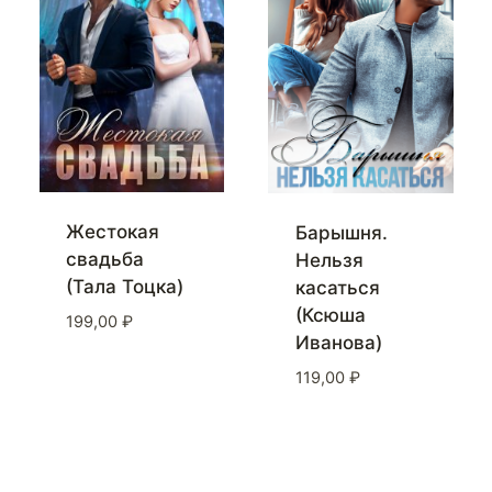
Жестокая
Барышня.
свадьба
Нельзя
(Тала Тоцка)
касаться
(Ксюша
199,00
₽
Иванова)
119,00
₽