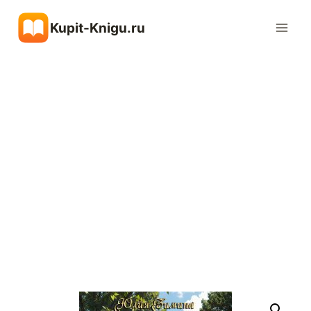
Перейти
Kupit-Knigu.ru
к
содержимому