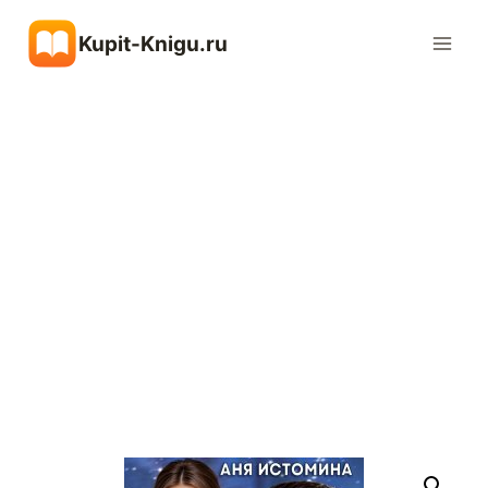
Перейти
Kupit-Knigu.ru
к
содержимому