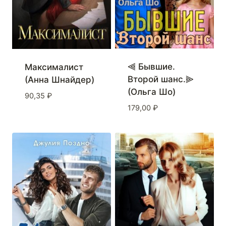
⫷ Бывшие.
Максималист
Второй шанс.⫸
(Анна Шнайдер)
(Ольга Шо)
90,35
₽
179,00
₽