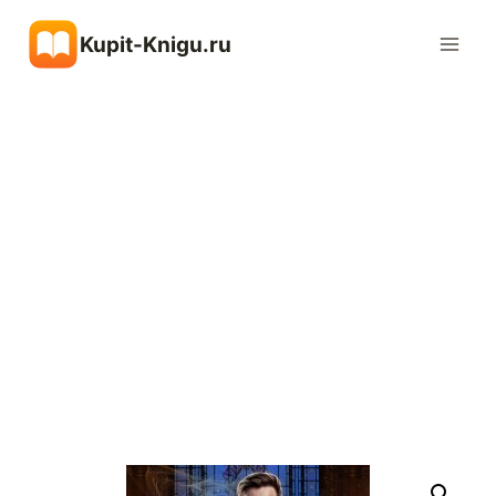
Перейти
Kupit-Knigu.ru
к
содержимому